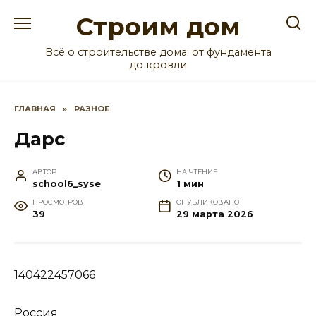
Перейти
Строим дом
к
содержанию
Всё о строительстве дома: от фундамента
до кровли
ГЛАВНАЯ
»
РАЗНОЕ
Дарс
АВТОР
НА ЧТЕНИЕ
school6_syse
1 мин
ПРОСМОТРОВ
ОПУБЛИКОВАНО
39
29 марта 2026
140422457066
Россия