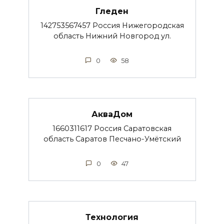
Гледен
142753567457 Россия Нижегородская
область Нижний Новгород ул.
0
58
АкваДом
1660311617 Россия Саратовская
область Саратов Песчано-Умётский
0
47
Технология