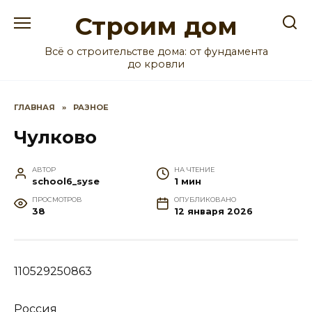
Перейти
Строим дом
к
содержанию
Всё о строительстве дома: от фундамента
до кровли
ГЛАВНАЯ
»
РАЗНОЕ
Чулково
АВТОР
НА ЧТЕНИЕ
school6_syse
1 мин
ПРОСМОТРОВ
ОПУБЛИКОВАНО
38
12 января 2026
110529250863
Россия