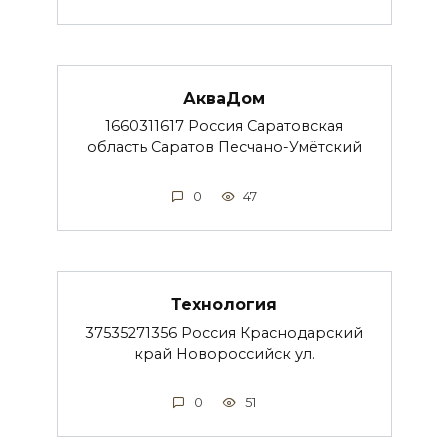
АкваДом
1660311617 Россия Саратовская
область Саратов Песчано-Умётский
0
47
Технология
37535271356 Россия Краснодарский
край Новороссийск ул.
0
51