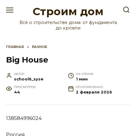
Перейти
Строим дом
к
содержанию
Всё о строительстве дома: от фундамента
до кровли
ГЛАВНАЯ
»
РАЗНОЕ
Big House
АВТОР
НА ЧТЕНИЕ
school6_syse
1 мин
ПРОСМОТРОВ
ОПУБЛИКОВАНО
44
2 февраля 2026
138584996024
Россия