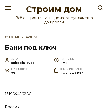
Перейти
Строим дом
к
содержанию
Всё о строительстве дома: от фундамента
до кровли
ГЛАВНАЯ
»
РАЗНОЕ
Бани под ключ
АВТОР
НА ЧТЕНИЕ
school6_syse
1 мин
ПРОСМОТРОВ
ОПУБЛИКОВАНО
37
1 марта 2026
131964456286
Россия