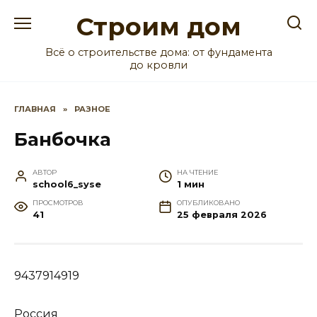
Перейти
Строим дом
к
содержанию
Всё о строительстве дома: от фундамента
до кровли
ГЛАВНАЯ
»
РАЗНОЕ
Банбочка
АВТОР
НА ЧТЕНИЕ
school6_syse
1 мин
ПРОСМОТРОВ
ОПУБЛИКОВАНО
41
25 февраля 2026
9437914919
Россия