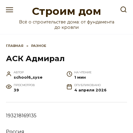
Перейти
Строим дом
к
содержанию
Всё о строительстве дома: от фундамента
до кровли
ГЛАВНАЯ
»
РАЗНОЕ
АСК Адмирал
АВТОР
НА ЧТЕНИЕ
school6_syse
1 мин
ПРОСМОТРОВ
ОПУБЛИКОВАНО
39
4 апреля 2026
193218169135
Россия