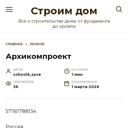
Перейти
Строим дом
к
содержанию
Всё о строительстве дома: от фундамента
до кровли
ГЛАВНАЯ
»
РАЗНОЕ
Архикомпроект
АВТОР
НА ЧТЕНИЕ
school6_syse
1 мин
ПРОСМОТРОВ
ОПУБЛИКОВАНО
36
1 марта 2026
57767788134
Россия