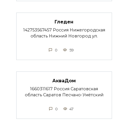
Гледен
142753567457 Россия Нижегородская
область Нижний Новгород ул.
0
59
АкваДом
1660311617 Россия Саратовская
область Саратов Песчано-Умётский
0
47