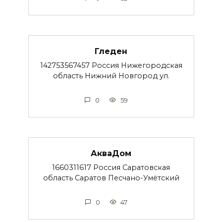
Гледен
142753567457 Россия Нижегородская
область Нижний Новгород ул.
0
59
АкваДом
1660311617 Россия Саратовская
область Саратов Песчано-Умётский
0
47