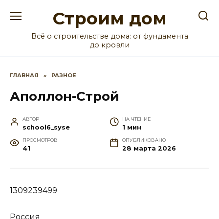
Перейти
Строим дом
к
содержанию
Всё о строительстве дома: от фундамента
до кровли
ГЛАВНАЯ
»
РАЗНОЕ
Аполлон-Строй
АВТОР
НА ЧТЕНИЕ
school6_syse
1 мин
ПРОСМОТРОВ
ОПУБЛИКОВАНО
41
28 марта 2026
1309239499
Россия