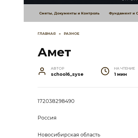
Сметы, Документы и Контроль
Фундамент и 
ГЛАВНАЯ
»
РАЗНОЕ
Амет
АВТОР
НА ЧТЕНИЕ
school6_syse
1 мин
172038298490
Россия
Новосибирская область