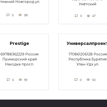
Нижний Новгород ул.
Умётский
0
58
0
47
Prestige
Универсалпроек
69788362229 Россия
170861206128 Россия
Приморский край
Республика Бурятия
Находка просп.
Улан-Удэ ул.
0
59
0
50