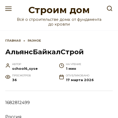
Перейти
Строим дом
к
содержанию
Всё о строительстве дома: от фундамента
до кровли
ГЛАВНАЯ
»
РАЗНОЕ
АльянсБайкалСтрой
АВТОР
НА ЧТЕНИЕ
school6_syse
1 мин
ПРОСМОТРОВ
ОПУБЛИКОВАНО
36
17 марта 2026
1682812499
Россия