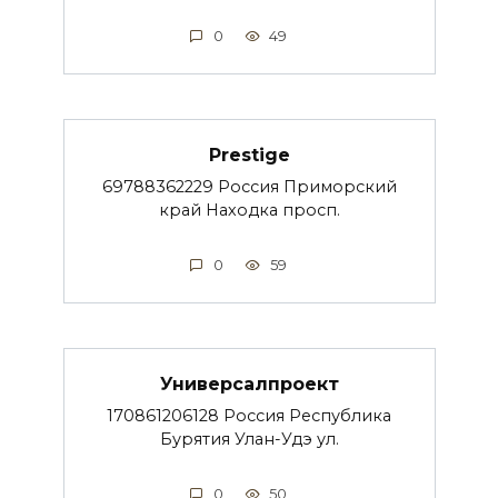
0
49
Prestige
69788362229 Россия Приморский
край Находка просп.
0
59
Универсалпроект
170861206128 Россия Республика
Бурятия Улан-Удэ ул.
0
50