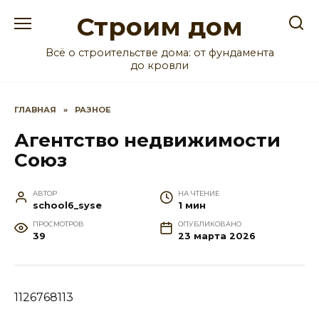
Перейти
Строим дом
к
содержанию
Всё о строительстве дома: от фундамента
до кровли
ГЛАВНАЯ
»
РАЗНОЕ
Агентство недвижимости
Союз
АВТОР
НА ЧТЕНИЕ
school6_syse
1 мин
ПРОСМОТРОВ
ОПУБЛИКОВАНО
39
23 марта 2026
1126768113