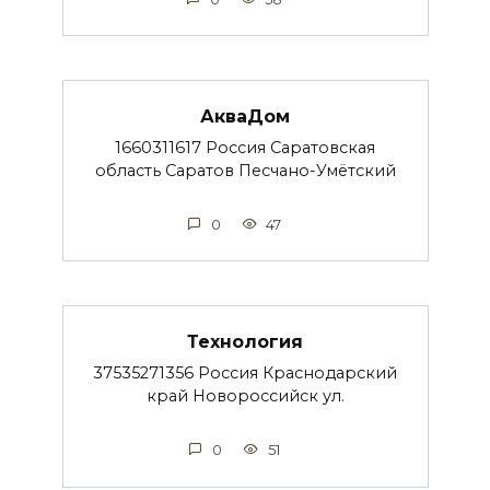
АкваДом
1660311617 Россия Саратовская
область Саратов Песчано-Умётский
0
47
Технология
37535271356 Россия Краснодарский
край Новороссийск ул.
0
51