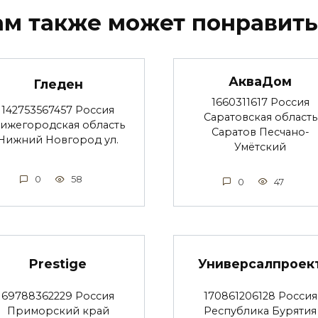
ам также может понравить
АкваДом
Гледен
1660311617 Россия
142753567457 Россия
Саратовская область
ижегородская область
Саратов Песчано-
Нижний Новгород ул.
Умётский
0
58
0
47
Prestige
Универсалпроек
69788362229 Россия
170861206128 Россия
Приморский край
Республика Бурятия