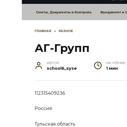
Сметы, Документы и Контроль
Фундамент и 
ГЛАВНАЯ
»
РАЗНОЕ
АГ-Групп
АВТОР
НА ЧТЕНИЕ
school6_syse
1 мин
112315409236
Россия
Тульская область