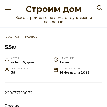
Перейти
Строим дом
к
содержанию
Всё о строительстве дома: от фундамента
до кровли
ГЛАВНАЯ
»
РАЗНОЕ
55м
АВТОР
НА ЧТЕНИЕ
school6_syse
1 мин
ПРОСМОТРОВ
ОПУБЛИКОВАНО
39
16 февраля 2026
229637160072
Россия