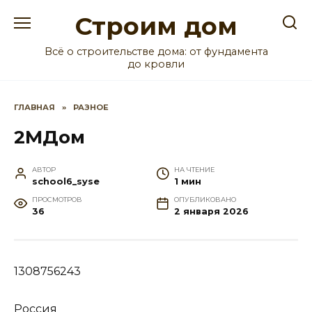
Перейти
Строим дом
к
содержанию
Всё о строительстве дома: от фундамента
до кровли
ГЛАВНАЯ
»
РАЗНОЕ
2МДом
АВТОР
НА ЧТЕНИЕ
school6_syse
1 мин
ПРОСМОТРОВ
ОПУБЛИКОВАНО
36
2 января 2026
1308756243
Россия